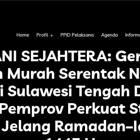
Home
Profil
PPID Pelaksana
Agenda
Informa
NI SEJAHTERA: Ge
 Murah Serentak N
i Sulawesi Tengah 
Pemprov Perkuat St
Jelang Ramadan–Id