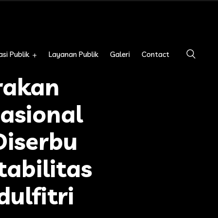
si Publik
Layanan Publik
Galeri
Contact
rakan
asional
Diserbu
abilitas
ulfitri